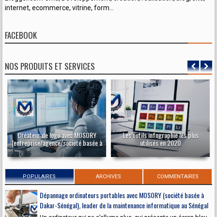
internet, ecommerce, vitrine, form...
FACEBOOK
NOS PRODUITS ET SERVICES
Créateur de logo avec MOSORY
Les outils infographie les plus
(entreprise/agence/société basée à
utilisés en 2020
Dakar-Sénégal), expert à la création
de logo au Sénégal
POPULAIRES
ARCHIVES
COMMENTAIRES
Dépannage ordinateurs portables avec MOSORY (société basée à
Dakar-Sénégal), leader de la maintenance informatique au Sénégal