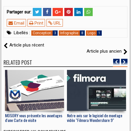
Partager sur:
Email
Print
URL
Libellés :
Conception
Infographie
Logo
Article plus récent
Article plus ancien
RELATED POST
MOSORY vous présente les avantages
Notre avis sur le logiciel de montage
L
d'une Carte de visite
vidéo "Filmora Wondershare 9"
e