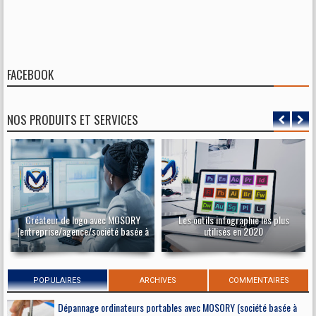
FACEBOOK
NOS PRODUITS ET SERVICES
Créateur de logo avec MOSORY
Les outils infographie les plus
(entreprise/agence/société basée à
utilisés en 2020
Dakar-Sénégal), expert à la création
de logo au Sénégal
POPULAIRES
ARCHIVES
COMMENTAIRES
Dépannage ordinateurs portables avec MOSORY (société basée à